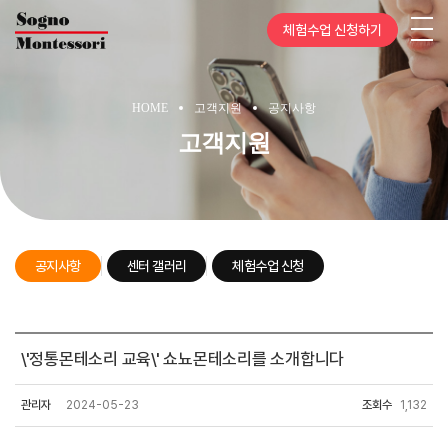
체험수업 신청하기
HOME
고객지원
공지사항
고객지원
공지사항
센터 갤러리
체험수업 신청
센터
\'정통몬테소리 교육\' 쇼뇨몬테소리를 소개합니다
안내
관리자
2024-05-23
조회수
1,132