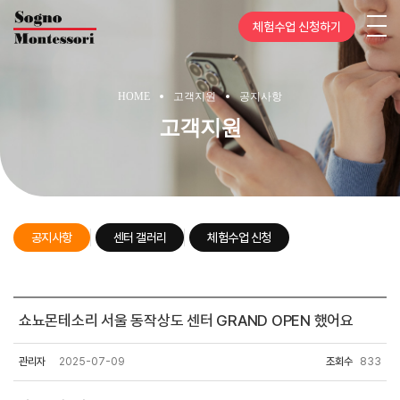
체험수업 신청하기
HOME
고객지원
공지사항
고객지원
공지사항
센터 갤러리
체험수업 신청
센터
쇼뇨몬테소리 서울 동작상도 센터 GRAND OPEN 했어요
안내
관리자
2025-07-09
조회수
833