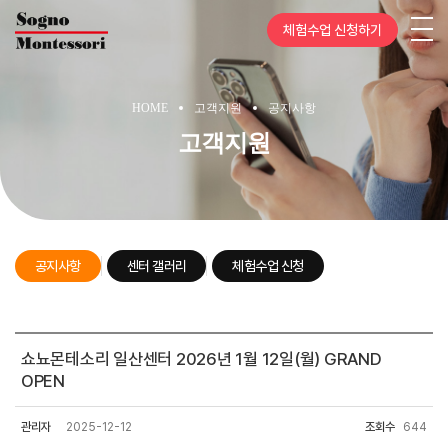
체험수업 신청하기
HOME
고객지원
공지사항
고객지원
공지사항
센터 갤러리
체험수업 신청
센터
쇼뇨몬테소리 일산센터 2026년 1월 12일(월) GRAND
안내
OPEN
관리자
2025-12-12
조회수
644