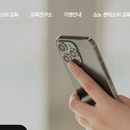
소리 교육
교육연구소
가맹안내
쇼뇨 몬테소리 교