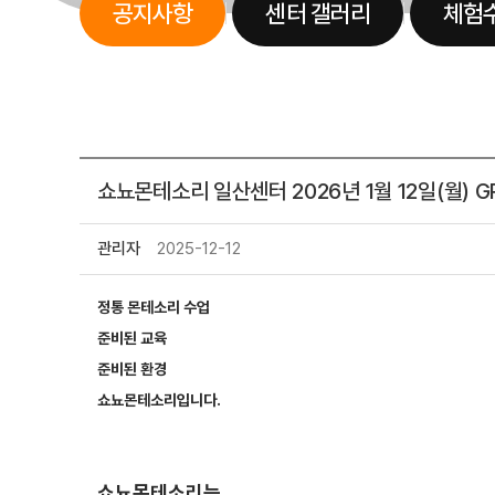
공지사항
센터 갤러리
체험
센터
쇼뇨몬테소리 일산센터 2026년 1월 12일(월) G
안내
관리자
2025-12-12
정통 몬테소리 수업
준비된 교육
준비된 환경
쇼뇨몬테소리입니다.
쇼뇨몬테소리는