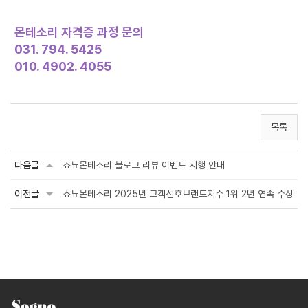
몬테소리 자격증 과정 문의
031. 794. 5425
010. 4902. 4055
목록
다음글
쇼뇨몬테소리 블로그 리뷰 이벤트 시행 안내
이전글
쇼뇨몬테소리 2025년 고객선호브랜드지수 1위 2년 연속 수상