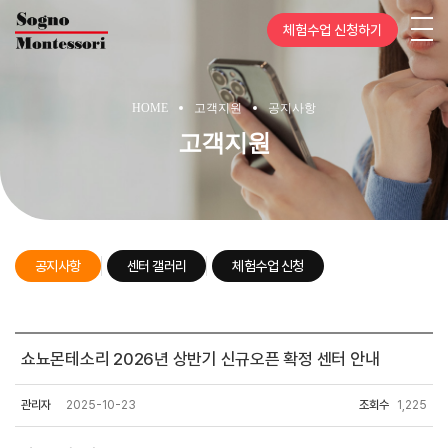
체험수업 신청하기
HOME
고객지원
공지사항
고객지원
공지사항
센터 갤러리
체험수업 신청
센터
쇼뇨몬테소리 2026년 상반기 신규오픈 확정 센터 안내
안내
관리자
2025-10-23
조회수
1,225